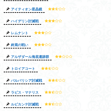
アイティオン星晶鏡
ハイデリン討滅戦
レムナント
終焉の戦い
アルザダール海底遺跡群
トロイアコート
バルバリシア討滅戦
ラピス・マナリス
ルビカンテ討滅戦