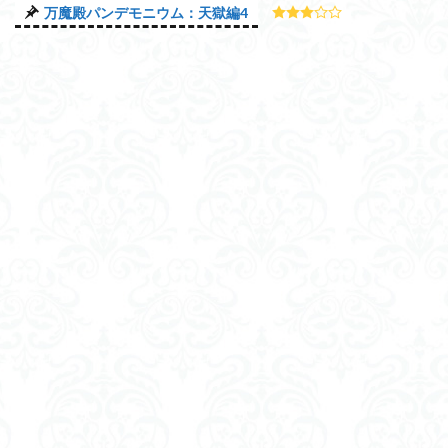
万魔殿パンデモニウム：天獄編4