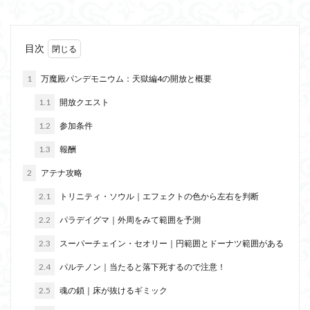
目次
1
万魔殿パンデモニウム：天獄編4の開放と概要
1.1
開放クエスト
1.2
参加条件
1.3
報酬
2
アテナ攻略
2.1
トリニティ・ソウル｜エフェクトの色から左右を判断
2.2
パラデイグマ｜外周をみて範囲を予測
2.3
スーパーチェイン・セオリー｜円範囲とドーナツ範囲がある
2.4
パルテノン｜当たると落下死するので注意！
2.5
魂の鎖｜床が抜けるギミック