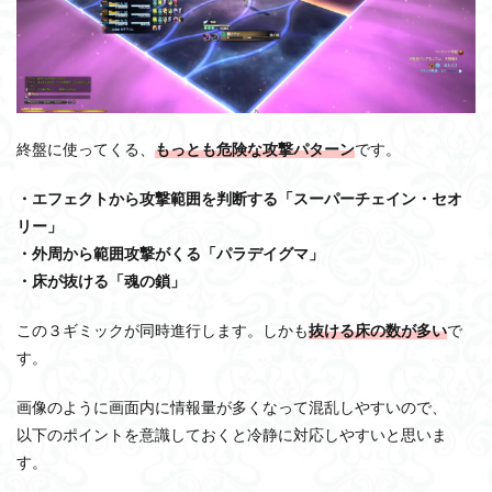
終盤に使ってくる、
もっとも危険な攻撃パターン
です。
・エフェクトから攻撃範囲を判断する「スーパーチェイン・セオ
リー」
・外周から範囲攻撃がくる「パラデイグマ」
・床が抜ける「魂の鎖」
この３ギミックが同時進行します。しかも
抜ける床の数が多い
で
す。
画像のように画面内に情報量が多くなって混乱しやすいので、
以下のポイントを意識しておくと冷静に対応しやすいと思いま
す。