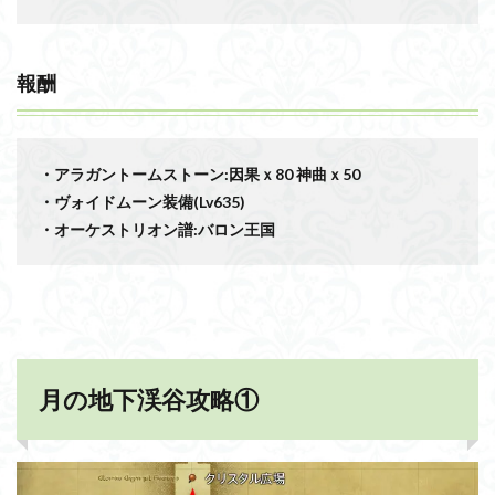
報酬
・アラガントームストーン:因果ｘ80 神曲ｘ50
・ヴォイドムーン装備(Lv635)
・オーケストリオン譜:バロン王国
月の地下渓谷攻略①