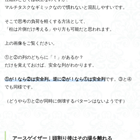
マルチタスクなギミックなので慣れないと混乱しやすいです。
そこで思考の負荷を軽くする方法として、
「柱は片側だけ考える」やり方も可能だと思われます。
上の画像をご覧ください。
①と②の列のどちらに「！」があるか？
だけを覚えておけば、安全な列がわかります。
①が！なら②は安全列。逆に②が！なら①は安全列
です。③と④
でも同様です。
（どうやら①と②が同時に倒壊するパターンはないようです）
アースゲイザー｜頭割り後はその場を離れる