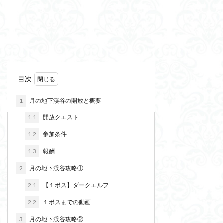
目次
1
月の地下渓谷の開放と概要
1.1
開放クエスト
1.2
参加条件
1.3
報酬
2
月の地下渓谷攻略①
2.1
【１ボス】ダークエルフ
2.2
１ボスまでの動画
3
月の地下渓谷攻略②