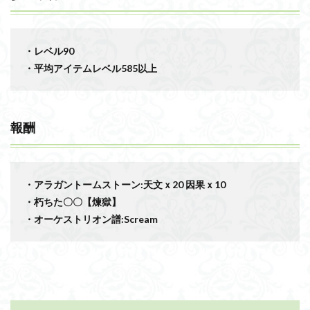
・レベル90
・平均アイテムレベル585以上
報酬
・アラガントームストーン:天文ｘ20 因果ｘ10
・朽ちた〇〇【煉獄】
・オーケストリオン譜:Scream