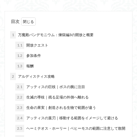
目次
1
万魔殿パンデモニウム：煉獄編3の開放と概要
1.1
開放クエスト
1.2
参加条件
1.3
報酬
2
アルディスティス攻略
2.1
アッティスの巨枝｜ボスの腕に注目
2.2
生滅の導枝｜残る足場の外側へ離れる
2.3
生命の果実｜創造される生物で範囲が違う
2.4
アッティスの葉刃｜移動する範囲をイメージして避ける
2.5
ヘーミテオス・ホーリー｜ベヒーモスの範囲に注意して散開