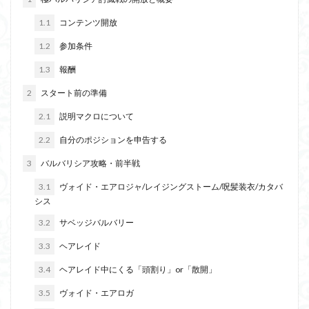
1.1
コンテンツ開放
1.2
参加条件
1.3
報酬
2
スタート前の準備
2.1
説明マクロについて
2.2
自分のポジションを申告する
3
バルバリシア攻略・前半戦
3.1
ヴォイド・エアロジャ/レイジングストーム/呪髪装衣/カタバ
シス
3.2
サベッジバルバリー
3.3
ヘアレイド
3.4
ヘアレイド中にくる「頭割り」or「散開」
3.5
ヴォイド・エアロガ