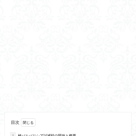
目次
1
極バルバリシア討滅戦の開放と概要