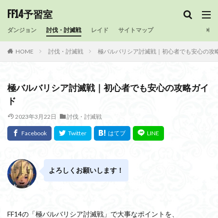
FF14予習室
ダンジョン
討伐・討滅戦
レイド
サイトマップ
HOME
討伐・討滅戦
極バルバリシア討滅戦｜初心者でも安心の攻
極バルバリシア討滅戦｜初心者でも安心の攻略ガイ
ド
2023年3月22日
討伐・討滅戦
よろしくお願いします！
FF14の「極バルバリシア討滅戦」で大事なポイントを、