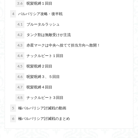
3.6
呪髪呪縛１回目
4
バルバリシア攻略・後半戦
4.1
ブルータルラッシュ
4.2
タンク割は無敵受けが主流
4.3
赤星マークは中央へ捨てて担当方向へ散開！
4.4
ナックルビート１回目
4.5
呪髪呪縛２回目
4.6
呪髪呪縛３、５回目
4.7
呪髪呪縛４回目
4.8
ナックルビート３回目
5
極バルバリシア討滅戦の動画
6
極バルバリシア討滅戦のまとめ