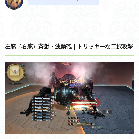
左舷（右舷）斉射・波動砲｜トリッキーな二択攻撃