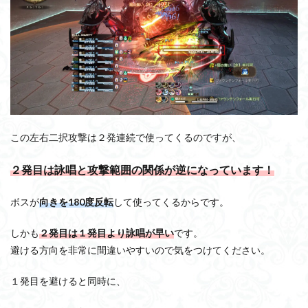
この左右二択攻撃は２発連続で使ってくるのですが、
２発目は詠唱と攻撃範囲の関係が逆になっています！
ボスが
向きを180度反転
して使ってくるからです。
しかも
２発目は１発目より詠唱が早い
です。
避ける方向を非常に間違いやすいので気をつけてください。
１発目を避けると同時に、