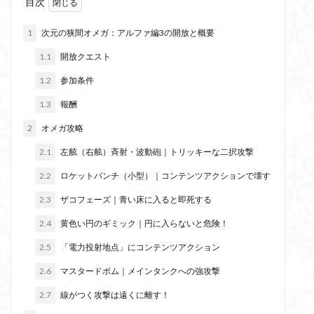
目次
1
次元の狭間オメガ：アルファ編3の開放と概要
1.1
開放クエスト
1.2
参加条件
1.3
報酬
2
オメガ攻略
2.1
左舷（右舷）斉射・波動砲｜トリッキーな二択攻撃
2.2
ロケットパンチ（小型）｜コンテンツアクションで壊す
2.3
ザコフェーズ｜青い床に入ると即死する
2.4
黄色い円のギミック｜円に入らないと危険！
2.5
「電力投射地点」にコンテンツアクション
2.6
マスタードボム｜メインタンクへの強攻撃
2.7
線がつく攻撃は遠くに離す！