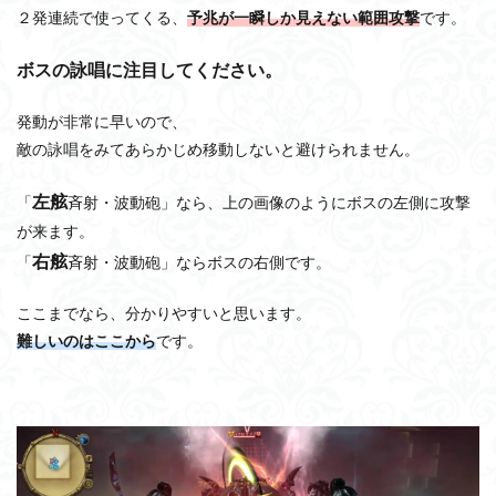
２発連続で使ってくる、
予兆が一瞬しか見えない範囲攻撃
です。
ボスの詠唱に注目してください。
発動が非常に早いので、
敵の詠唱をみてあらかじめ移動しないと避けられません。
左舷
「
斉射・波動砲」なら、上の画像のようにボスの左側に攻撃
が来ます。
右舷
「
斉射・波動砲」ならボスの右側です。
ここまでなら、分かりやすいと思います。
難しいのはここから
です。