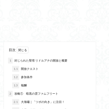
目次
1
封じられた聖塔 リドルアナの開放と概要
1.1
開放クエスト
1.2
参加条件
1.3
報酬
2
攻略① 暗黒の雲ファムフリート
2.1
大海嘯｜「ツボの向き」に注目！