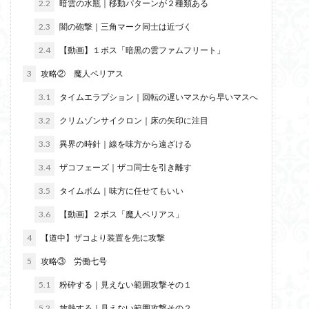
2.2
暗雲の水瓶｜移動パターンが２種類ある
2.3
闇の砲撃｜三角マーク同士は近づく
2.4
【動画】１ボス「暗黒の雲ファムフリート」
3
攻略② 魔人ベリアス
3.1
タイムエラプション｜回転の遅いマスから早いマスへ
3.2
クリムゾンサイクロン｜床の矢印に注目
3.3
異界の時針｜線を味方から遠ざける
3.4
ザコフェーズ｜ザコ同士を引き離す
3.5
タイムボム｜味方に任せてもいい
3.6
【動画】２ボス「魔人ベリアス」
4
【道中】ザコより装置を先に攻撃
5
攻略③ 労働七号
5.1
粉砕する｜見えない範囲攻撃その１
5.2
放熱する｜見えない範囲攻撃その２