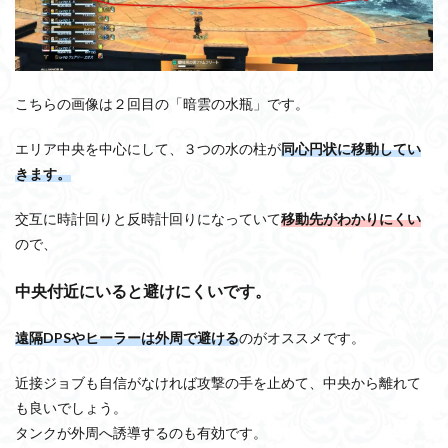
こちらの画像は２回目の「暗雲の水瓶」です。
エリア中央を中心にして、３つの水の柱が
同心円状に移動してい
きます。
交互に時計回りと反時計回りになっていて
移動先がわかりにくい
ので、
中央付近にいると避けにくいです。
遠隔DPSやヒーラーは外周で避ける
のがオススメです。
近接ジョブも自信がなければ攻撃の手を止めて、中央から離れて
も良いでしょう。
タンクが外周へ誘導するのも有効です。