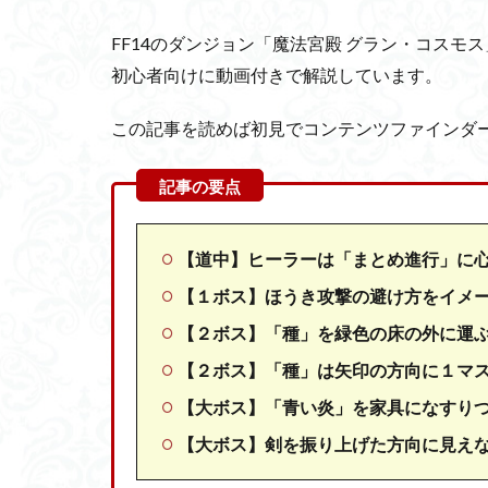
FF14のダンジョン「魔法宮殿 グラン・コスモ
初心者向けに動画付きで解説しています。
この記事を読めば初見でコンテンツファインダ
【道中】ヒーラーは「まとめ進行」に
【１ボス】ほうき攻撃の避け方をイメ
【２ボス】「種」を緑色の床の外に運
【２ボス】「種」は矢印の方向に１マ
【大ボス】「青い炎」を家具になすり
【大ボス】剣を振り上げた方向に見え