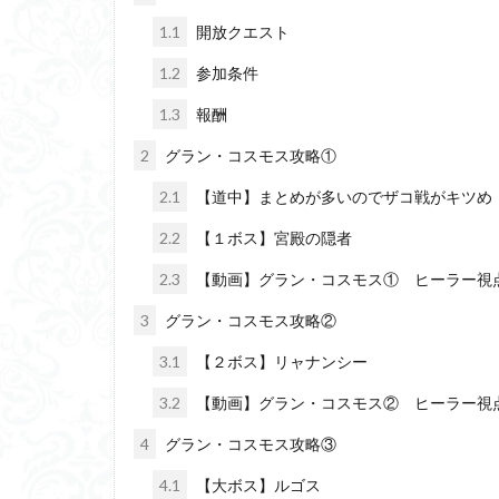
1.1
開放クエスト
1.2
参加条件
1.3
報酬
2
グラン・コスモス攻略①
2.1
【道中】まとめが多いのでザコ戦がキツめ
2.2
【１ボス】宮殿の隠者
2.3
【動画】グラン・コスモス① ヒーラー視
3
グラン・コスモス攻略②
3.1
【２ボス】リャナンシー
3.2
【動画】グラン・コスモス② ヒーラー視
4
グラン・コスモス攻略③
4.1
【大ボス】ルゴス