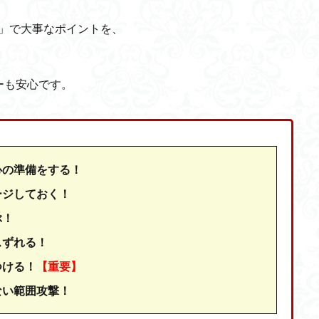
ス」で大事なポイントを、
ーも安心です。
心の準備をする！
ージしておく！
ぶ！
スずれる！
つける！
【重要】
ない範囲攻撃！