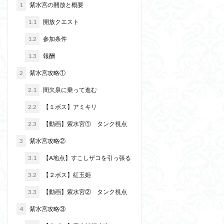
1
紫水宮の開放と概要
1.1
開放クエスト
1.2
参加条件
1.3
報酬
2
紫水宮攻略①
2.1
間欠泉に乗って進む
2.2
【１ボス】アミキリ
2.3
【動画】紫水宮① タンク視点
3
紫水宮攻略②
3.1
【A地点】すこしザコを引っ張る
3.2
【２ボス】紅玉姫
3.3
【動画】紫水宮② タンク視点
4
紫水宮攻略③