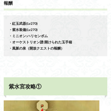
報酬
・紅玉武器(Lv270)
・紫水装備(Lv270)
・ミニオン:ハリセンボム
・オーケストリオン譜:開けられた玉手箱
・風脈の泉（開放クエストの報酬）
紫水宮攻略①