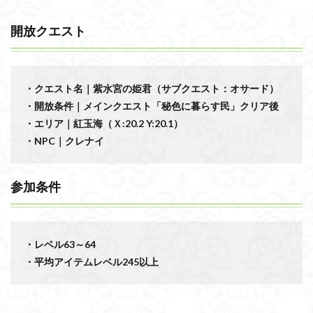
開放クエスト
・クエスト名｜紫水宮の姫君（サブクエスト：オサード）
・開放条件｜メインクエスト「秘色に暮らす民」クリア後
・エリア｜紅玉海（Ｘ:20.2 Y:20.1
）
・NPC｜クレナイ
参加条件
・レベル63～64
・平均アイテムレベル245以上