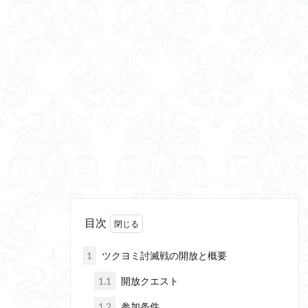
目次
1
ツクヨミ討滅戦の開放と概要
1.1
開放クエスト
1.2
参加条件