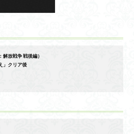
：解放戦争 戦後編）
え」クリア後