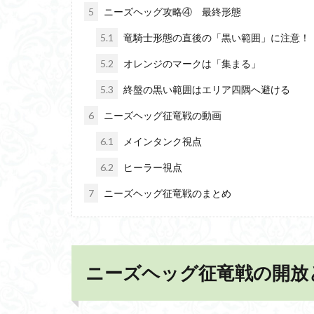
5
ニーズヘッグ攻略④ 最終形態
5.1
竜騎士形態の直後の「黒い範囲」に注意！
5.2
オレンジのマークは「集まる」
5.3
終盤の黒い範囲はエリア四隅へ避ける
6
ニーズヘッグ征竜戦の動画
6.1
メインタンク視点
6.2
ヒーラー視点
7
ニーズヘッグ征竜戦のまとめ
ニーズヘッグ征竜戦の開放