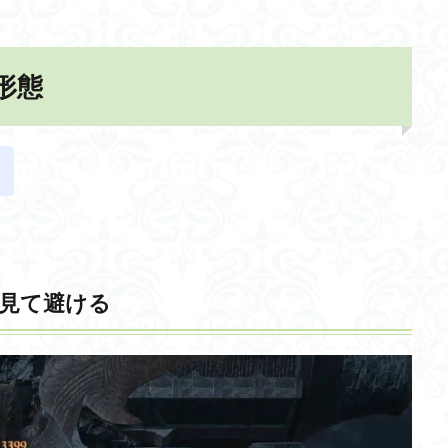
形態
！
見て避ける