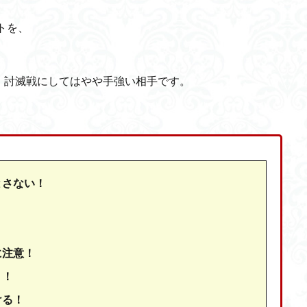
トを、
・討滅戦にしてはやや手強い相手です。
！
とさない！
！
！
に注意！
」！
ける！