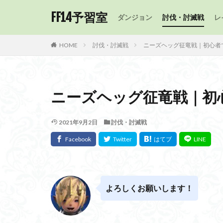
FF14予習室
ダンジョン
討伐・討滅戦
レ
HOME
討伐・討滅戦
ニーズヘッグ征竜戦｜初心者
ニーズヘッグ征竜戦｜初
2021年9月2日
討伐・討滅戦
よろしくお願いします！