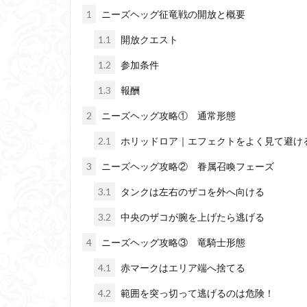
1
ニーズヘッグ征竜戦の開放と概要
1.1
開放クエスト
1.2
参加条件
1.3
報酬
2
ニーズヘッグ攻略① 通常形態
2.1
ホリッドロア｜エフェクトをよく見て避け
3
ニーズヘッグ攻略② 眷属召喚フェーズ
3.1
タンクは左右のザコを外へ向ける
3.2
中央のザコが腕を上げたら逃げる
4
ニーズヘッグ攻略③ 竜騎士形態
4.1
赤マークはエリア端へ捨てる
4.2
範囲を突っ切って逃げるのは危険！