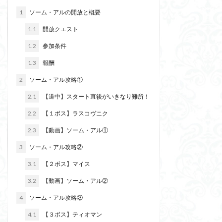
1
ソーム・アルの開放と概要
1.1
開放クエスト
1.2
参加条件
1.3
報酬
2
ソーム・アル攻略①
2.1
【道中】スタート直後がいきなり難所！
2.2
【１ボス】ラスコヴニク
2.3
【動画】ソーム・アル①
3
ソーム・アル攻略②
3.1
【２ボス】マイス
3.2
【動画】ソーム・アル②
4
ソーム・アル攻略③
4.1
【３ボス】ティオマン