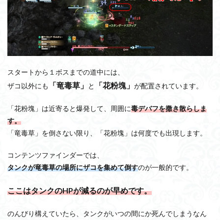
スタートから１ボスまでの道中には、
「竜毒草」
「花粉塊」
ザコ以外にも
と
が配置されています。
「花粉塊」は近寄ると爆発して、周囲に
毒デバフを撒き散らしま
す。
「竜毒草」を倒さない限り、「花粉塊」は何度でも出現します。
コンテンツファインダーでは、
タンクが竜毒草の場所にザコを集めて倒す
のが一般的です。
ここはタンクのHPが減るのが早めです。
のんびり構えていたら、タンクがいつの間にか死んでしまうなん