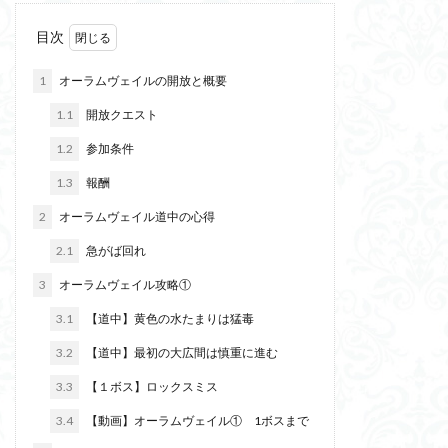
目次
1
オーラムヴェイルの開放と概要
1.1
開放クエスト
1.2
参加条件
1.3
報酬
2
オーラムヴェイル道中の心得
2.1
急がば回れ
3
オーラムヴェイル攻略①
3.1
【道中】黄色の水たまりは猛毒
3.2
【道中】最初の大広間は慎重に進む
3.3
【１ボス】ロックスミス
3.4
【動画】オーラムヴェイル① 1ボスまで